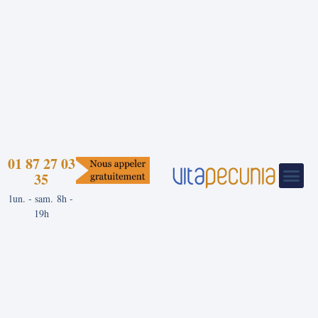
01 87 27 03
35
lun. - sam. 8h -
19h