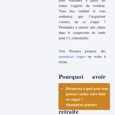
pour continuer à payer les
rentes viagères du vendeur.
Vous êtes vendeur et vous
souhaitez que l’acquéreur
s’assure de ce risque ?
Demandez à insérer une clause
dans le compromis de vente
pour l’y contraindre.
Vita Pecunia propose des
assurances viager
ou vente à
terme.
Pourquoi avoir
recours au viager
Découvrez à quel prix vous
pour se
pouvez vendre votre bien
en viager !
constituer sa
Simulation gratuite
retraite