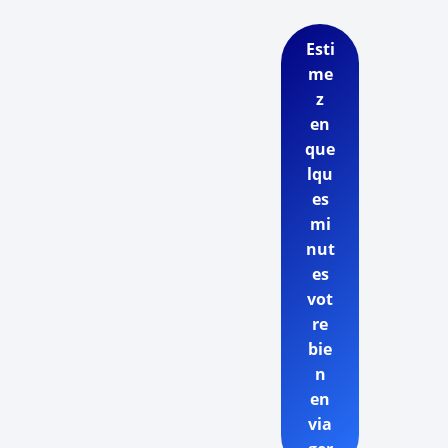
Esti
me
z
en
que
lqu
es
mi
nut
es
vot
re
bie
n
en
via