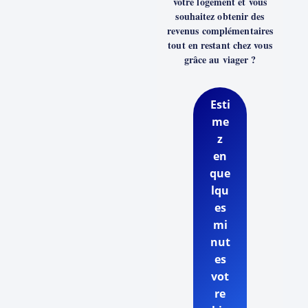
votre logement et vous
souhaitez obtenir des
revenus complémentaires
tout en restant chez vous
grâce au viager ?
Esti
me
z
en
que
lqu
es
mi
nut
es
vot
re