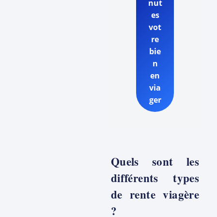
nut
es
vot
re
bie
n
en
via
ger
Quels sont les
différents types
de rente viagère
?