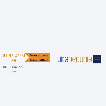
01 87 27 03
35
lun. - sam. 8h -
19h