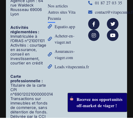
Agence Lyon : 64
01 87 27 03 35
rue Waldeck
Nos articles
Rousseau 69006
Autres sites Vita
contact@vitapecunia.f
Lyon
Pecunia
Equatio.app
Activités
réglementées :
Acheter-en-
Immatriculée à
l’ORIAS n°21001101
viager.net
Activités : courtage
en assurance,
Assurances-
conseil en
viager.com
investissement,
courtier en crédit
Leads.vitapecunia.fr
Carte
professionnelle :
Titulaire de la carte
CPI
n°69012021000000014
Transactions sur
Recevez nos opportunités
immeubles et fonds
off-market de viager !
de commerce, sans
détention de fonds.
Délivrée par la CCI
de Paris