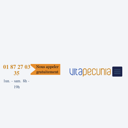
01 87 27 03
35
lun. - sam. 8h -
19h