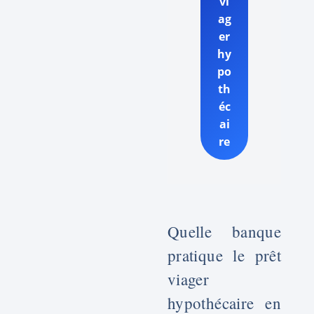
vi
ag
er
hy
po
th
éc
ai
re
Quelle banque
pratique le prêt
viager
hypothécaire en