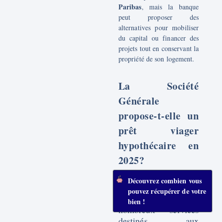
Paribas
, mais la banque
peut proposer des
alternatives pour mobiliser
du capital ou financer des
projets tout en conservant la
propriété de son logement.
La Société
Générale
propose-t-elle un
prêt viager
hypothécaire en
2025?
Découvrez combien vous
Société Générale
La
,
pouvez récupérer de votre
bien que proposant de
bien !
nombreux services
destinés aux