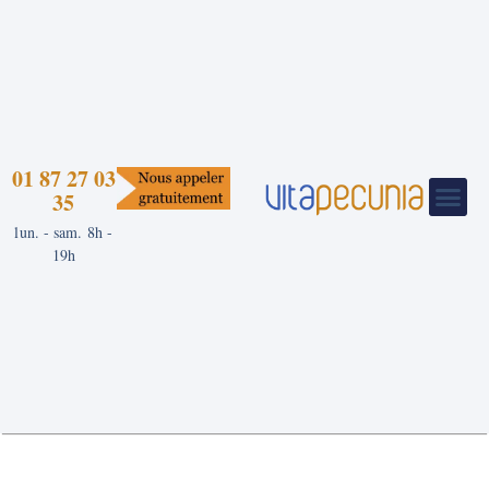
Aller
au
contenu
01 87 27 03
35
lun. - sam. 8h -
19h