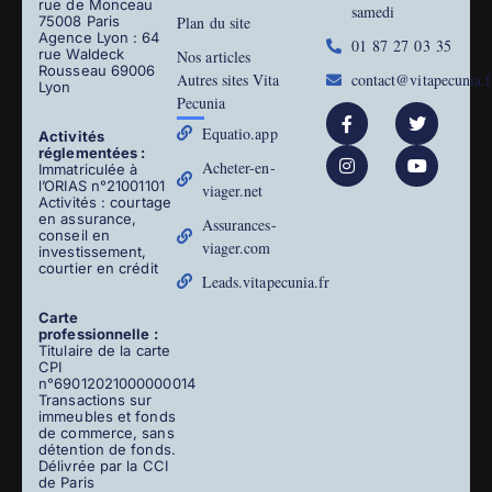
rue de Monceau
samedi
75008 Paris
Plan du site
Agence Lyon : 64
01 87 27 03 35
rue Waldeck
Nos articles
Rousseau 69006
Autres sites Vita
contact@vitapecunia.f
Lyon
Pecunia
Equatio.app
Activités
réglementées :
Acheter-en-
Immatriculée à
l’ORIAS n°21001101
viager.net
Activités : courtage
en assurance,
Assurances-
conseil en
viager.com
investissement,
courtier en crédit
Leads.vitapecunia.fr
Carte
professionnelle :
Titulaire de la carte
CPI
n°69012021000000014
Transactions sur
immeubles et fonds
de commerce, sans
détention de fonds.
Délivrée par la CCI
de Paris