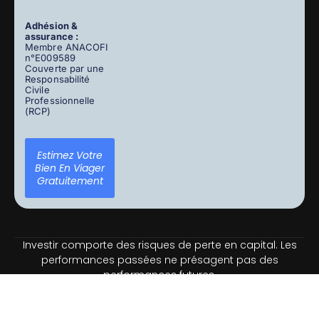
Adhésion &
assurance :
Membre ANACOFI
n°E009589
Couverte par une
Responsabilité
Civile
Professionnelle
(RCP)
Estimez Votre
Bien En Viager
Gratuitement
Investir comporte des risques de perte en capital. Les
performances passées ne présagent pas des
performances futures.
Nous sommes disponibles pour vous conseiller sur vos
projets d’investissement.