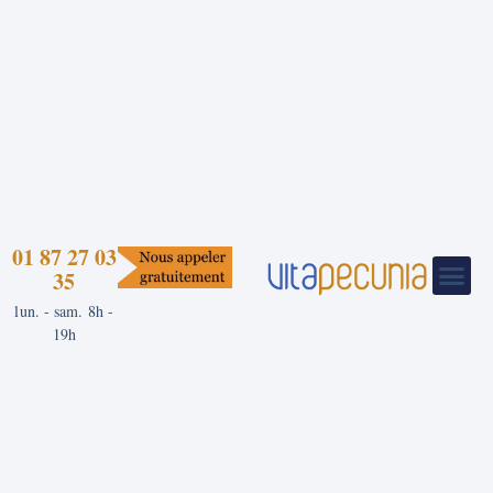
01 87 27 03
35
lun. - sam. 8h -
19h