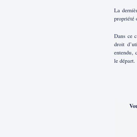
La dernièr
propriété 
Dans ce ca
droit d’u
entendu, c
le départ.
Vou