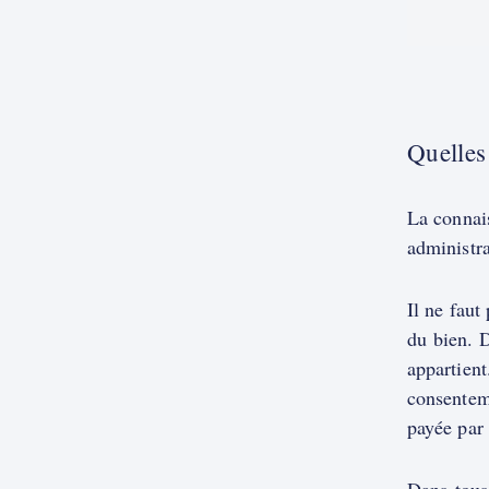
Quelles
La connais
administra
Il ne faut
du bien. D
appartien
consentem
payée par 