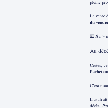
pleine pro
La vente é
du vende
💶
Il n’y 
Au décè
Certes, ce
l’acheteu
C’est nota
L’usufrui
décès.
Par