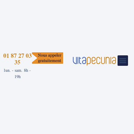
01 87 27 03
35
lun. - sam. 8h -
19h