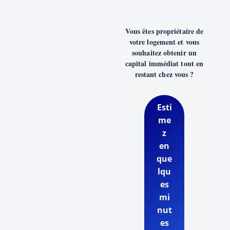
Vous êtes propriétaire de
votre logement et vous
souhaitez obtenir un
capital immédiat tout en
restant chez vous ?
Esti
me
z
en
que
lqu
es
mi
nut
es