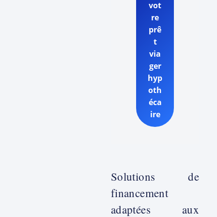
vot
re
prê
t
via
ger
hyp
oth
éca
ire
Solutions de
financement
adaptées aux