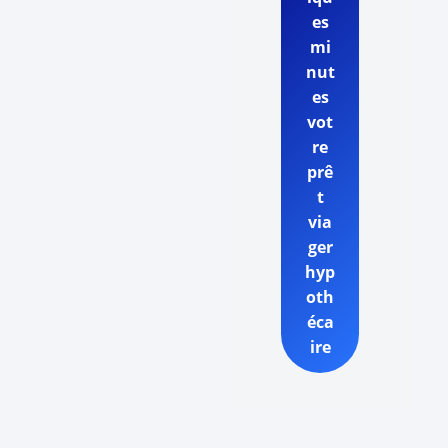
es
mi
nut
es
vot
re
prê
t
via
ger
hyp
oth
éca
ire