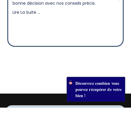
bonne décision avec nos conseils précis.
Lire La Suite ...
Découvrez combien vous
pouvez récupérer de votre
bien !
Liens utiles
Contacts
Société :
Mentions légales
SAS 892 754 763
8h - 19h du
R.C.S. Paris