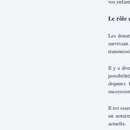
vos enfant
Le rôle 
Les donat
survivant
transmissi
Il y a div
possibilit
disputes 
succession
Il est ess
un notair
actuelle.