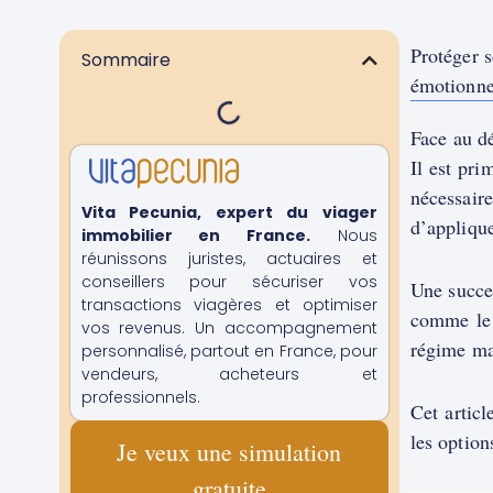
Protéger s
Sommaire
émotionnel
Face au d
Il est pri
nécessair
Vita Pecunia, expert du viager
d’appliqu
immobilier en France.
Nous
réunissons juristes, actuaires et
conseillers pour sécuriser vos
Une succes
transactions viagères et optimiser
comme le d
vos revenus. Un accompagnement
régime mat
personnalisé, partout en France, pour
vendeurs, acheteurs et
professionnels.
Cet articl
les option
Je veux une simulation
gratuite