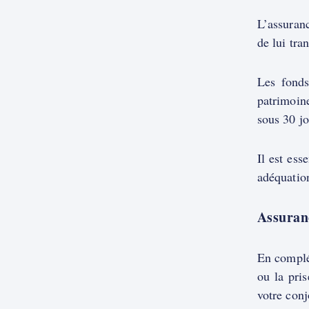
L’assuranc
de lui tra
Les fonds
patrimoine
sous 30 j
Il est ess
adéquation
Assuranc
En complém
ou la pris
votre conj