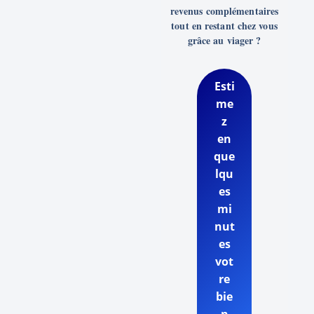
revenus complémentaires
tout en restant chez vous
grâce au viager ?
Esti
me
z
en
que
lqu
es
mi
nut
es
vot
re
bie
n