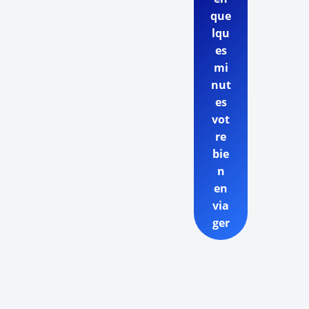
que
lqu
es
mi
nut
es
vot
re
bie
n
en
via
ger