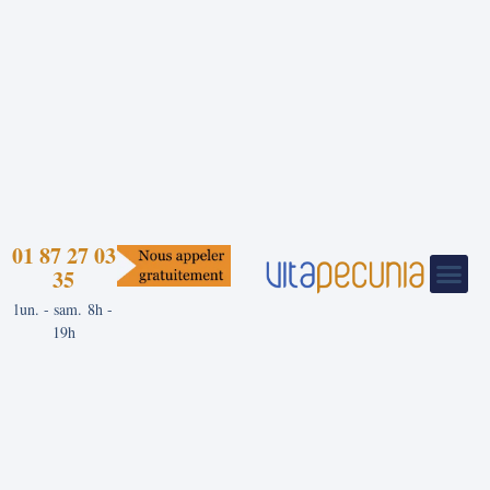
01 87 27 03
35
lun. - sam. 8h -
19h