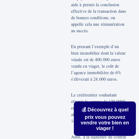
aide à permis la conclusion
effective de la transaction dans
de bonnes conditions, on
appelle cela une rémunération
au succès.
En prenant l’exemple d’un
bien immobilier dont la valeur
vénale est de 400.000 euros
vendu en viager, le coût de
l’agence immobilière de 6%
s’élèverait à 24.000 euros.
Le crédirentier souhaitant
obtenir la somme de 120.0000
euros net vendeur, le bouquet
💰 Découvrez à quel
affiché sur l’annonce sera de
prix vous pouvez
144.000 euros.
vendre votre bien en
viager !
Ainsi, à la signature du contrat